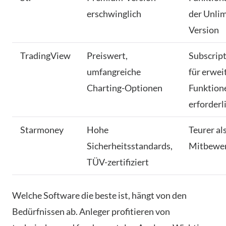
erschwinglich
der Unlim
Version
TradingView
Preiswert,
Subscrip
umfangreiche
für erwei
Charting-Optionen
Funktion
erforderl
Starmoney
Hohe
Teurer al
Sicherheitsstandards,
Mitbewe
TÜV-zertifiziert
Welche Software die beste ist, hängt von den
Bedürfnissen ab. Anleger profitieren von