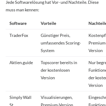
Jede Softwarelösung hat Vor- und Nachteile. Diese
muss man kennen:
Software
Vorteile
Nachteil
TraderFox
Günstiger Preis,
Kostenpfl
umfassendes Scoring-
Premium
System
Version
Aktien.guide
Topscorer bereits in
Nur begr
der kostenlosen
Funktion
Version
der koste
Version
Simply Wall
Visualisierungen,
Eingesch
St.
Premium-Version
Funktiona