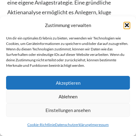
eine eigene Anlagestrategie. Eine gründliche
Aktienanalyse ermöglicht es Anlegern, kluge
Entscheidungen zu treffen. So können sie Risiken
Zustimmung verwalten
verringern. Im
Portfolio Management
ist die
Um dir ein optimales Erlebnis zu bieten, verwenden wir Technologien wie
Analyse verschiedener Kennzahlen wichtig. Sie
Cookies, um Geräteinformationen zu speichern und/oder darauf zuzugreifen.
Wenn du diesen Technologien zustimmst, können wir Daten wie das
hilft, Chancen und Risiken der Investments zu
Surfverhalten oder eindeutige IDs auf dieser Website verarbeiten. Wenn du
bewerten.
deine Zustimmung nicht erteilst oder zurückziehst, können bestimmte
Merkmale und Funktionen beeinträchtigt werden.
Entwicklung einer individuellen
Akzeptieren
Anlagestrategie
Ablehnen
Es ist entscheidend, finanzielle Ziele und wie viel
Einstellungen ansehen
Risiko man eingehen möchte, festzulegen. Ein
hilfreicher Tipp für Daytrader ist die „Ein-Prozent-
Cookie-Richtlinie
Datenschutzerklärung
Impressum
Regel“. Sie bedeutet, dass ein Trade nie mehr als 1%