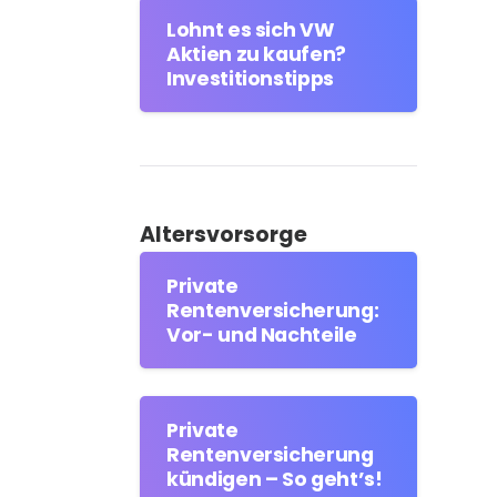
Lohnt es sich VW
Aktien zu kaufen?
Investitionstipps
Altersvorsorge
Private
Rentenversicherung:
Vor- und Nachteile
Private
Rentenversicherung
kündigen – So geht’s!