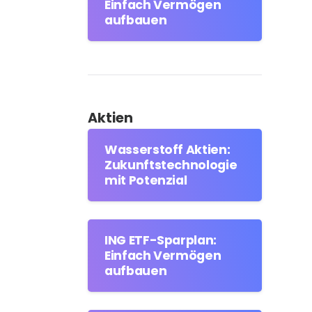
Einfach Vermögen
aufbauen
Aktien
Wasserstoff Aktien:
Zukunftstechnologie
mit Potenzial
ING ETF-Sparplan:
Einfach Vermögen
aufbauen