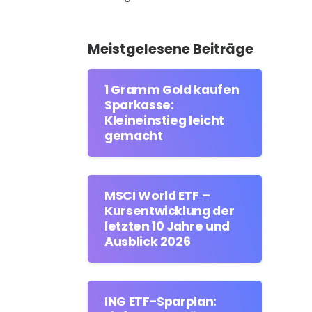
Meistgelesene Beiträge
1 Gramm Gold kaufen
Sparkasse:
Kleineinstieg leicht
gemacht
MSCI World ETF –
Kursentwicklung der
letzten 10 Jahre und
Ausblick 2026
ING ETF-Sparplan: