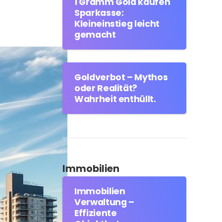
1 Gramm Gold kaufen
Sparkasse:
Kleineinstieg leicht
gemacht
Goldverbot – Mythos
oder Realität?
Wahrheit enthüllt.
Immobilien
Immobilien
Verwaltung –
Effiziente