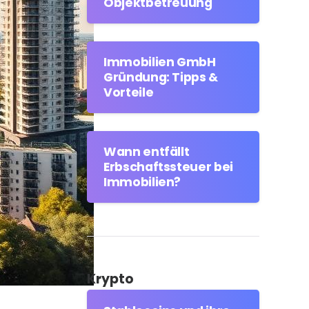
Objektbetreuung
Immobilien GmbH
Gründung: Tipps &
Vorteile
Wann entfällt
Erbschaftssteuer bei
Immobilien?
Krypto