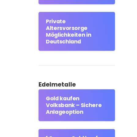
Private
Altersvorsorge
Möglichkeiten in
Deutschland
Edelmetalle
Gold kaufen
Volksbank – Sichere
Anlageoption