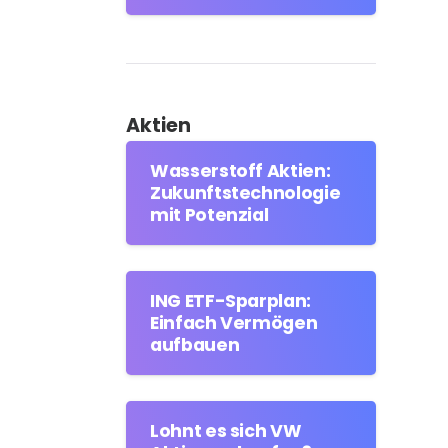
Aktien
Wasserstoff Aktien:
Zukunftstechnologie
mit Potenzial
ING ETF-Sparplan:
Einfach Vermögen
aufbauen
Lohnt es sich VW