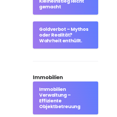
Kleineinstieg leicht
gemacht
Goldverbot – Mythos
oder Realität?
Wahrheit enthüllt.
Immobilien
Immobilien
Verwaltung –
Effiziente
Objektbetreuung