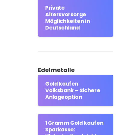
Private
Altersvorsorge
Möglichkeiten in
Deutschland
Edelmetalle
Gold kaufen
Volksbank – Sichere
Anlageoption
1 Gramm Gold kaufen
Sparkasse: