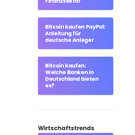
Finanzsektor
Bitcoin kaufen PayPal:
Anleitung für
deutsche Anleger
Bitcoin kaufen:
Welche Banken in
Deutschland bieten
es?
Wirtschaftstrends