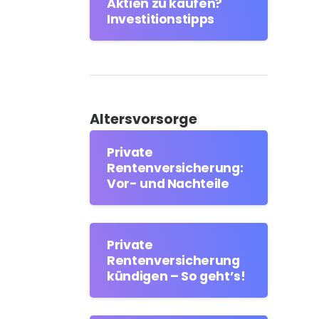
Aktien zu kaufen?
Investitionstipps
Altersvorsorge
Private
Rentenversicherung:
Vor- und Nachteile
Private
Rentenversicherung
kündigen – So geht’s!