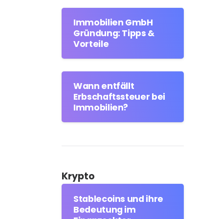
Immobilien GmbH
Gründung: Tipps &
Vorteile
Wann entfällt
Erbschaftssteuer bei
Immobilien?
Krypto
Stablecoins und ihre
Bedeutung im