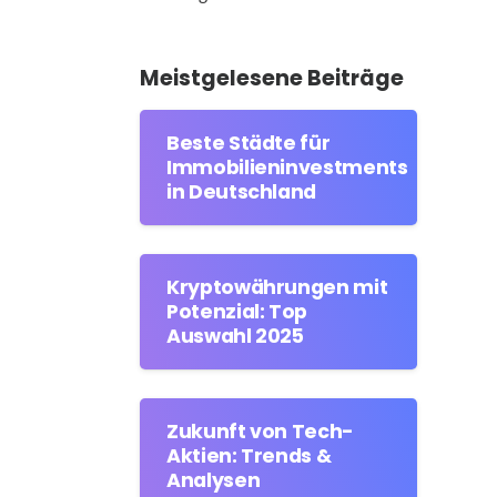
Meistgelesene Beiträge
Beste Städte für
Immobilieninvestments
in Deutschland
Kryptowährungen mit
Potenzial: Top
Auswahl 2025
Zukunft von Tech-
Aktien: Trends &
Analysen