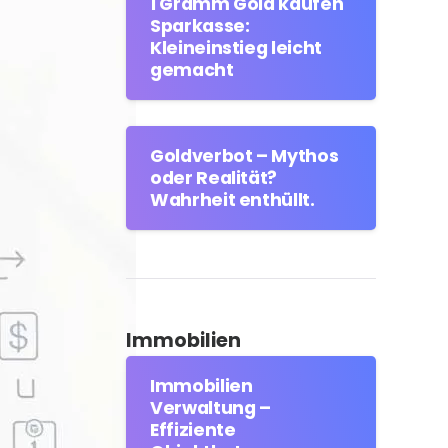
1 Gramm Gold kaufen
Sparkasse:
Kleineinstieg leicht
gemacht
Goldverbot – Mythos
oder Realität?
Wahrheit enthüllt.
Immobilien
Immobilien
Verwaltung –
Effiziente