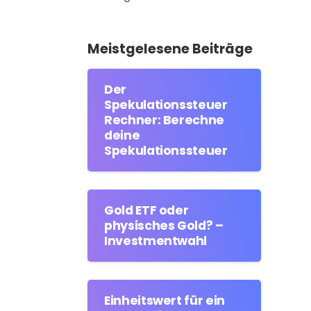
Meistgelesene Beiträge
Der
Spekulationssteuer
Rechner: Berechne
deine
Spekulationssteuer
Gold ETF oder
physisches Gold? –
Investmentwahl
Einheitswert für ein