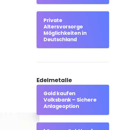
Private
Altersvorsorge
Möglichkeiten in
Deutschland
Edelmetalle
Gold kaufen
Volksbank – Sichere
Anlageoption