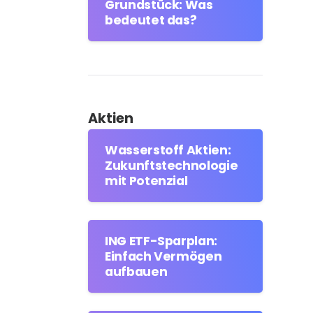
Grundstück: Was
bedeutet das?
Aktien
Wasserstoff Aktien:
Zukunftstechnologie
mit Potenzial
ING ETF-Sparplan:
Einfach Vermögen
aufbauen