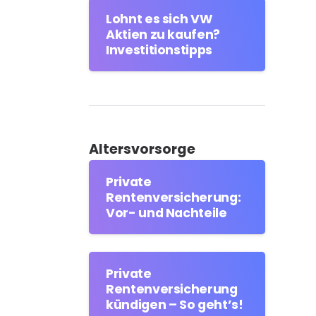
Lohnt es sich VW
Aktien zu kaufen?
Investitionstipps
Altersvorsorge
Private
Rentenversicherung:
Vor- und Nachteile
Private
Rentenversicherung
kündigen – So geht’s!