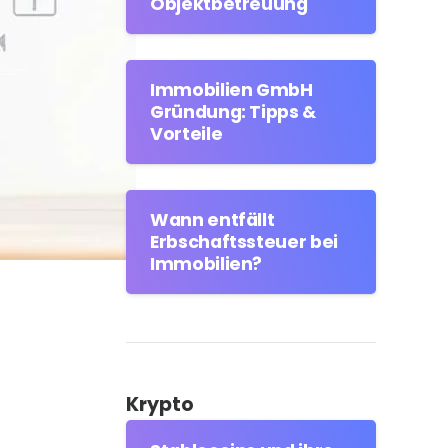
Objektbetreuung
Immobilien GmbH
Gründung: Tipps &
Vorteile
Wann entfällt
Erbschaftssteuer bei
Immobilien?
Krypto