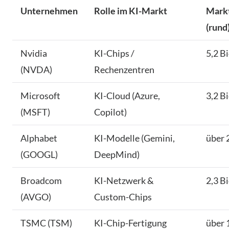
Unternehmen
Rolle im KI-Markt
Markt
(rund
Nvidia
KI-Chips /
5,2 B
(NVDA)
Rechenzentren
Microsoft
KI-Cloud (Azure,
3,2 B
(MSFT)
Copilot)
Alphabet
KI-Modelle (Gemini,
über 
(GOOGL)
DeepMind)
Broadcom
KI-Netzwerk &
2,3 B
(AVGO)
Custom-Chips
TSMC (TSM)
KI-Chip-Fertigung
über 