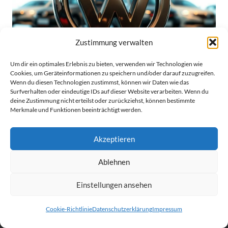
Zustimmung verwalten
Um dir ein optimales Erlebnis zu bieten, verwenden wir Technologien wie
Cookies, um Geräteinformationen zu speichern und/oder darauf zuzugreifen.
Lohnt es sich VW Aktien zu kaufen?
Wenn du diesen Technologien zustimmst, können wir Daten wie das
Investitionstipps
Surfverhalten oder eindeutige IDs auf dieser Website verarbeiten. Wenn du
deine Zustimmung nicht erteilst oder zurückziehst, können bestimmte
vor 1 Jahr
Merkmale und Funktionen beeinträchtigt werden.
Akzeptieren
Ablehnen
Einstellungen ansehen
Cookie-Richtlinie
Datenschutzerklärung
Impressum