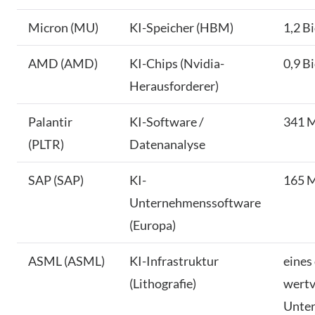
Micron (MU)
KI-Speicher (HBM)
1,2 B
AMD (AMD)
KI-Chips (Nvidia-
0,9 B
Herausforderer)
Palantir
KI-Software /
341 
(PLTR)
Datenanalyse
SAP (SAP)
KI-
165 
Unternehmenssoftware
(Europa)
ASML (ASML)
KI-Infrastruktur
eines
(Lithografie)
wertv
Unte