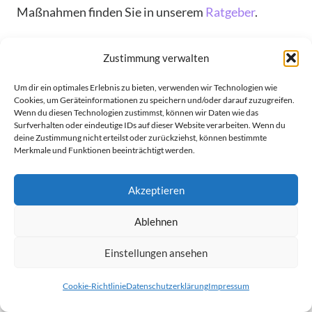
Maßnahmen finden Sie in unserem
Ratgeber
.
FAQ
Zustimmung verwalten
Was versteht man unter einer
Um dir ein optimales Erlebnis zu bieten, verwenden wir Technologien wie
Rezession?
Cookies, um Geräteinformationen zu speichern und/oder darauf zuzugreifen.
Wenn du diesen Technologien zustimmst, können wir Daten wie das
Surfverhalten oder eindeutige IDs auf dieser Website verarbeiten. Wenn du
deine Zustimmung nicht erteilst oder zurückziehst, können bestimmte
Eine Rezession wird definiert als der Rückgang der
Merkmale und Funktionen beeinträchtigt werden.
wirtschaftlichen Leistung über zwei Quartale
hinweg. Dieser Zustand ist gekennzeichnet durch
Akzeptieren
fallende BIP-Werte, zunehmende
Ablehnen
Arbeitslosenzahlen und eine Verringerung der
Investitionen.
Einstellungen ansehen
Was ist der Unterschied zwischen
Cookie-Richtlinie
Datenschutzerklärung
Impressum
einer Rezession und einer