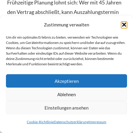
Frühzeitige Planung lohnt sich: Wer mit 45 Jahren
den Vertrag abschließt, kann Auszahlungstermin
und Steuerlast optimal abstimmen. Vergleichen Sie
Zustimmung verwalten
immer mehrere Szenarien – Ihr Steuerberater hilft
Um dir ein optimales Erlebnis zu bieten, verwenden wir Technologien wie
dabei.
Cookies, um Geräteinformationen zu speichern und/oder darauf zuzugreifen.
Wenn du diesen Technologien zustimmst, können wir Daten wie das
Surfverhalten oder eindeutige IDs auf dieser Website verarbeiten. Wenn du
Fondsgebundene
deine Zustimmung nicht erteilst oder zurückziehst, können bestimmte
Merkmale und Funktionen beeinträchtigt werden.
Rentenversicherung vs. ETF-
Sparplan
Akzeptieren
Ablehnen
Welche Strategie bringt mehr Sicherheit für die
Altersvorsorge? Zwei Konzepte stehen im Fokus:
Einstellungen ansehen
Versicherungslösungen mit Fondsbindung und
Cookie-Richtlinie
Datenschutzerklärung
Impressum
flexibles ETF-Sparen. Beide haben klare Stärken –