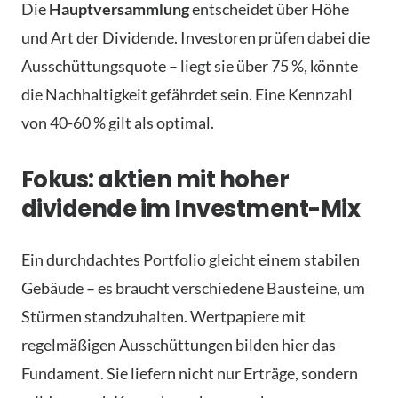
Die
Hauptversammlung
entscheidet über Höhe
und Art der Dividende. Investoren prüfen dabei die
Ausschüttungsquote – liegt sie über 75 %, könnte
die Nachhaltigkeit gefährdet sein. Eine Kennzahl
von 40-60 % gilt als optimal.
Fokus: aktien mit hoher
dividende im Investment-Mix
Ein durchdachtes Portfolio gleicht einem stabilen
Gebäude – es braucht verschiedene Bausteine, um
Stürmen standzuhalten. Wertpapiere mit
regelmäßigen Ausschüttungen bilden hier das
Fundament. Sie liefern nicht nur Erträge, sondern