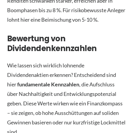
Renditen schwanken stärker, erreichen aber in
Boomphasen bis zu 8 %. Für risikobewusste Anleger
lohnt hier eine Beimischung von 5-10 %.
Bewertung von
Dividendenkennzahlen
Wie lassen sich wirklich lohnende
Dividendenaktien erkennen? Entscheidend sind
hier
fundamentale Kennzahlen
, die Aufschluss
über Nachhaltigkeit und Entwicklungspotenzial
geben. Diese Werte wirken wie ein Finanzkompass
– sie zeigen, ob hohe Ausschüttungen auf soliden
Gewinnen basieren oder nur kurzfristige Lockmittel
sind.