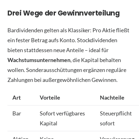
Drei Wege der Gewinnverteilung
Bardividenden gelten als Klassiker: Pro Aktie fließt
ein fester Betrag aufs Konto. Stockdividenden
bieten stattdessen neue Anteile – ideal für
Wachstumsunternehmen
, die Kapital behalten
wollen. Sonderausschüttungen ergänzen reguläre
Zahlungen bei außergewöhnlichen Gewinnen.
Art
Vorteile
Nachteile
Bar
Sofort verfügbares
Steuerpflicht
Kapital
sofort
Aktien
Keine
Verwässerung