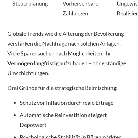
Steuerplanung
Vorhersehbare
Ungewis
Zahlungen
Realisie
Globale Trends wie die Alterung der Bevölkerung
verstärken die Nachfrage nach solchen Anlagen.
Viele Sparer suchen nach Möglichkeiten, ihr
Vermögen langfristig
aufzubauen – ohne ständige
Umschichtungen.
Drei Gründe für die strategische Beimischung:
Schutz vor Inflation durch reale Erträge
Automatische Reinvestition steigert
Depotwert
Psychologische Stabilität in Bärenmärkten