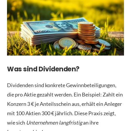
Was sind Dividenden?
Dividenden sind konkrete Gewinnbeteiligungen,
die pro Aktie gezahlt werden. Ein Beispiel: Zahlt ein
Konzern 3 € je Anteilsschein aus, erhält ein Anleger
mit 100 Aktien 300 € jährlich. Diese Praxis zeigt,
wie sich
Unternehmen langfristig
an ihre