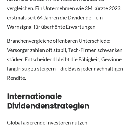
vergleichen. Ein Unternehmen wie 3M kürzte 2023
erstmals seit 64 Jahren die Dividende – ein
Warnsignal für überhöhte Erwartungen.
Branchenvergleiche offenbaren Unterschiede:
Versorger zahlen oft stabil, Tech-Firmen schwanken
stärker. Entscheidend bleibt die Fähigkeit, Gewinne
langfristig zu steigern – die Basis jeder nachhaltigen
Rendite.
Internationale
Dividendenstrategien
Global agierende Investoren nutzen