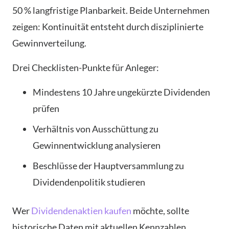
50 % langfristige Planbarkeit. Beide Unternehmen
zeigen: Kontinuität entsteht durch disziplinierte
Gewinnverteilung.
Drei Checklisten-Punkte für Anleger:
Mindestens 10 Jahre ungekürzte Dividenden
prüfen
Verhältnis von Ausschüttung zu
Gewinnentwicklung analysieren
Beschlüsse der Hauptversammlung zu
Dividendenpolitik studieren
Wer
Dividendenaktien kaufen
möchte, sollte
historische Daten mit aktuellen Kennzahlen