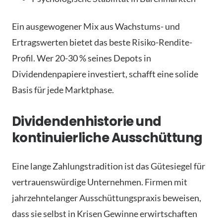
Ein ausgewogener Mix aus Wachstums- und
Ertragswerten bietet das beste Risiko-Rendite-
Profil. Wer 20-30 % seines Depots in
Dividendenpapiere investiert, schafft eine solide
Basis für jede Marktphase.
Dividendenhistorie und
kontinuierliche Ausschüttung
Eine lange Zahlungstradition ist das Gütesiegel für
vertrauenswürdige Unternehmen. Firmen mit
jahrzehntelanger Ausschüttungspraxis beweisen,
dass sie selbst in Krisen Gewinne erwirtschaften