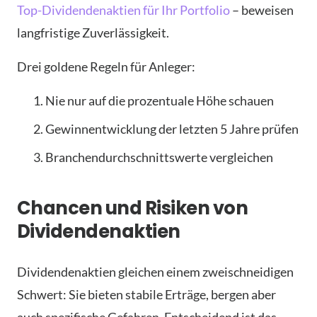
Top-Dividendenaktien für Ihr Portfolio
– beweisen
langfristige Zuverlässigkeit.
Drei goldene Regeln für Anleger:
Nie nur auf die prozentuale Höhe schauen
Gewinnentwicklung der letzten 5 Jahre prüfen
Branchendurchschnittswerte vergleichen
Chancen und Risiken von
Dividendenaktien
Dividendenaktien gleichen einem zweischneidigen
Schwert: Sie bieten stabile Erträge, bergen aber