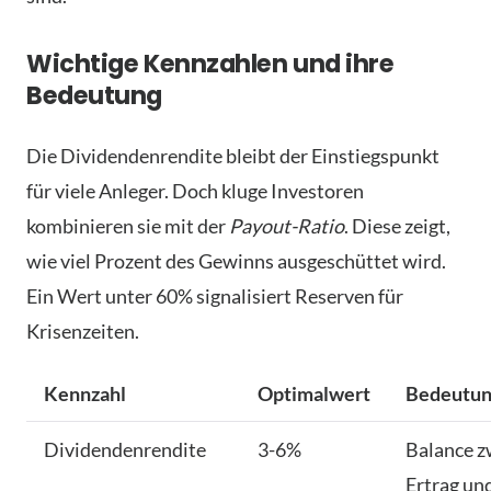
Wichtige Kennzahlen und ihre
Bedeutung
Die Dividendenrendite bleibt der Einstiegspunkt
für viele Anleger. Doch kluge Investoren
kombinieren sie mit der
Payout-Ratio
. Diese zeigt,
wie viel Prozent des Gewinns ausgeschüttet wird.
Ein Wert unter 60% signalisiert Reserven für
Krisenzeiten.
Kennzahl
Optimalwert
Bedeutu
Dividendenrendite
3-6%
Balance z
Ertrag un