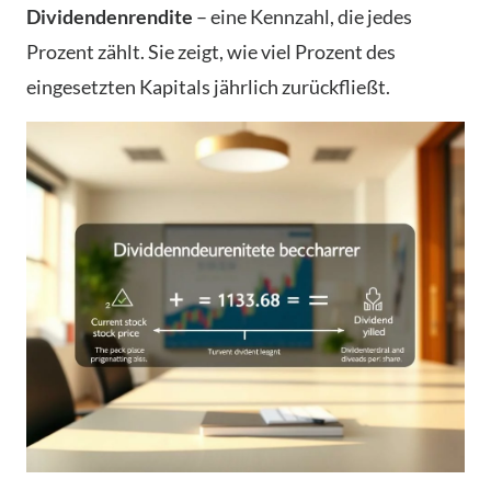
Dividendenrendite
– eine Kennzahl, die jedes
Prozent zählt. Sie zeigt, wie viel Prozent des
eingesetzten Kapitals jährlich zurückfließt.