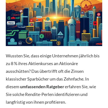
Wussten Sie, dass einige Unternehmen jährlich bis
zu 8 % ihres Aktienkurses an Aktionäre
ausschütten? Das übertrifft oft die Zinsen
klassischer Sparbücher um das Zehnfache. In
diesem
umfassenden Ratgeber
erfahren Sie, wie
Sie solche Rendite-Perlen identifizieren und
langfristig von ihnen profitieren.