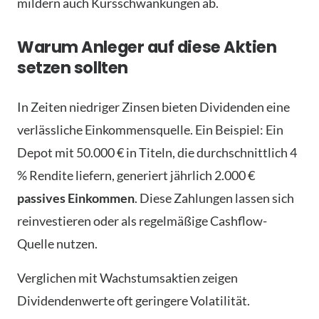
mildern auch Kursschwankungen ab.
Warum Anleger auf diese Aktien
setzen sollten
In Zeiten niedriger Zinsen bieten Dividenden eine
verlässliche Einkommensquelle. Ein Beispiel: Ein
Depot mit 50.000 € in Titeln, die durchschnittlich 4
% Rendite liefern, generiert jährlich 2.000 €
passives Einkommen
. Diese Zahlungen lassen sich
reinvestieren oder als regelmäßige Cashflow-
Quelle nutzen.
Verglichen mit Wachstumsaktien zeigen
Dividendenwerte oft geringere Volatilität.