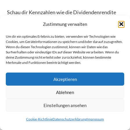
Schau dir Kennzahlen wie die Dividendenrendite
und die Ausschüttungsquote genau an. Eine
Zustimmung verwalten
Analyse der Branche kann auch helfen, lukrative
Um dir ein optimales Erlebnis zu bieten, verwenden wir Technologien wie
Bereiche wie Telekommunikation zu entdecken.
Cookies, um Geräteinformationen zu speichern und/oder darauf zuzugreifen.
Was ist die Dividendenrendite und
Wenn du diesen Technologien zustimmst, können wir Daten wie das
Surfverhalten oder eindeutige IDs auf dieser Website verarbeiten. Wenn du
warum ist sie wichtig?
deine Zustimmung nicht erteilst oder zurückziehst, können bestimmte
Merkmale und Funktionen beeinträchtigt werden.
Die Dividendenrendite zeigt, wie viel die jährliche
Akzeptieren
Dividende im Verhältnis zum Aktienkurs ist. Sie
hilft, das Ertragspotenzial zu sehen. Doch Vorsicht,
Ablehnen
eine hohe Rendite kann auch ein Risiko sein.
Einstellungen ansehen
Welche Anlagestrategien sind für
Dividendenaktien geeignet?
Cookie-Richtlinie
Datenschutzerklärung
Impressum