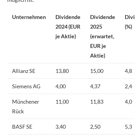
Unternehmen
Dividende
Dividende
Div
2024 (EUR
2025
(%)
je Aktie)
(erwartet,
EUR je
Aktie)
Allianz SE
13,80
15,00
4,8
Siemens AG
4,00
4,37
2,4
Münchener
11,00
11,83
4,0
Rück
BASF SE
3,40
2,50
5,3