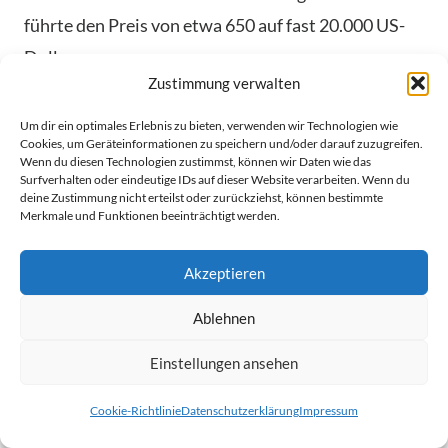
führte den Preis von etwa 650 auf fast 20.000 US-
Dollar.
Zustimmung verwalten
Das letzte Halving im Mai 2020 ließ den Preis um
Um dir ein optimales Erlebnis zu bieten, verwenden wir Technologien wie
fast das Siebenfache steigen. Viele Experten
Cookies, um Geräteinformationen zu speichern und/oder darauf zuzugreifen.
Wenn du diesen Technologien zustimmst, können wir Daten wie das
erwarten ähnliche Effekte nach dem Halving 2024.
Surfverhalten oder eindeutige IDs auf dieser Website verarbeiten. Wenn du
deine Zustimmung nicht erteilst oder zurückziehst, können bestimmte
Merkmale und Funktionen beeinträchtigt werden.
Langzeit-Strategien für Bitcoin
Akzeptieren
Langzeit-Strategien sind für Bitcoin-Anleger sehr
wichtig. Die Menge der Bitcoin-Einheiten ist auf
Ablehnen
rund 21 Millionen begrenzt. Die letzte Einheit wird
Einstellungen ansehen
etwa im Jahr 2140 gemined werden.
Cookie-Richtlinie
Datenschutzerklärung
Impressum
Wer auf Wertsteigerung hofft, sollte sein Portfolio