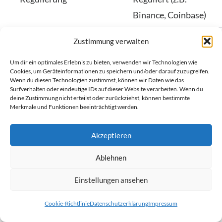
Binance, Coinbase)
Gebührenstruktur
Transparent und
Zustimmung verwalten
wettbewerbsfähig
Um dir ein optimales Erlebnis zu bieten, verwenden wir Technologien wie
Cookies, um Geräteinformationen zu speichern und/oder darauf zuzugreifen.
Sicherheitsvorkehrungen
Hohe
Wenn du diesen Technologien zustimmst, können wir Daten wie das
Surfverhalten oder eindeutige IDs auf dieser Website verarbeiten. Wenn du
Sicherheitsstandards
deine Zustimmung nicht erteilst oder zurückziehst, können bestimmte
Merkmale und Funktionen beeinträchtigt werden.
(z.B. Zwei-Faktor-
Authentifizierung)
Akzeptieren
Kundendienst
Erreichbar und
Ablehnen
hilfsbereit
Einstellungen ansehen
Wenn Sie eine regulierte Plattform wählen,
Cookie-Richtlinie
Datenschutzerklärung
Impressum
minimieren Sie Risiken. Eine richtige Wahl ist für