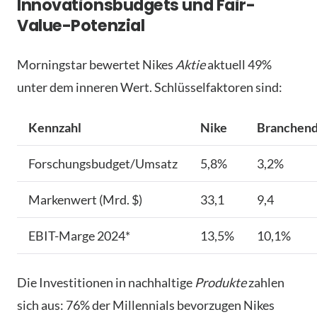
Innovationsbudgets und Fair-
Value-Potenzial
Morningstar bewertet Nikes
Aktie
aktuell 49%
unter dem inneren Wert. Schlüsselfaktoren sind:
Kennzahl
Nike
Branchend
Forschungsbudget/Umsatz
5,8%
3,2%
Markenwert (Mrd. $)
33,1
9,4
EBIT-Marge 2024*
13,5%
10,1%
Die Investitionen in nachhaltige
Produkte
zahlen
sich aus: 76% der Millennials bevorzugen Nikes