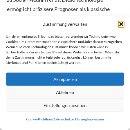
ermöglicht präzisere Prognosen als klassische
Methoden.
Zustimmung verwalten
Einsatz von KI in der Aktienanalyse
Um dir ein optimales Erlebnis zu bieten, verwenden wir Technologien wie
Cookies, um Geräteinformationen zu speichern und/oder darauf zuzugreifen.
Wenn du diesen Technologien zustimmst, können wir Daten wie das
Moderne Tools erkennen Muster in
Surfverhalten oder eindeutige IDs auf dieser Website verarbeiten. Wenn du
deine Zustimmung nicht erteilst oder zurückziehst, können bestimmte
Quartalsberichten, die menschliche Analysten
Merkmale und Funktionen beeinträchtigt werden.
übersehen. Ein Beispiel: Maschinelles Lernen
Akzeptieren
prognostiziert Kursbewegungen mit 87%
Trefferquote bei Large-Cap-Aktien.
Ablehnen
Schlüsselanwendungen umfassen:
Einstellungen ansehen
Automatisierte Auswertung von
Cookie-Richtlinie
Datenschutzerklärung
Impressum
Geschäftsberichten